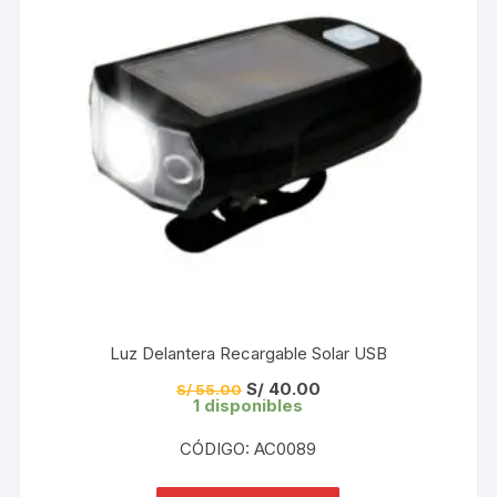
Luz Delantera Recargable Solar USB
El
El
S/
40.00
S/
55.00
precio
precio
1 disponibles
original
actual
era:
es:
CÓDIGO: AC0089
S/ 55.00.
S/ 40.00.