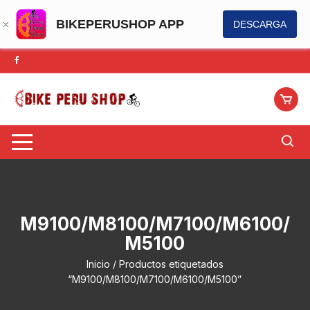
BIKEPERUSHOP APP
DESCARGA
Saltar
al
contenido
M9100/M8100/M7100/M6100/
M5100
Inicio
/ Productos etiquetados
“M9100/M8100/M7100/M6100/M5100”