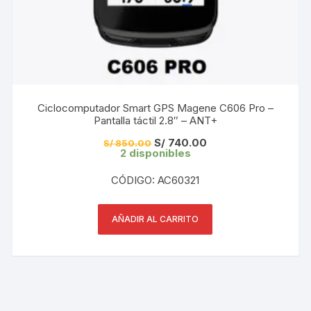
Ciclocomputador Smart GPS Magene C606 Pro –
Pantalla táctil 2.8″ – ANT+
El
El
S/
740.00
S/
850.00
precio
precio
2 disponibles
original
actual
era:
es:
CÓDIGO: AC60321
S/ 850.00.
S/ 740.00.
AÑADIR AL CARRITO