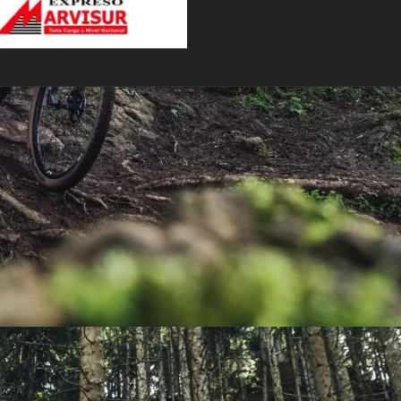
PEDALES
PIÑON
PLATOS
POTENCIA/CODO
RADIOS
ROLDANAS
SHIFTER
SILLINES
TIJA/TUBO DE ASIENTO