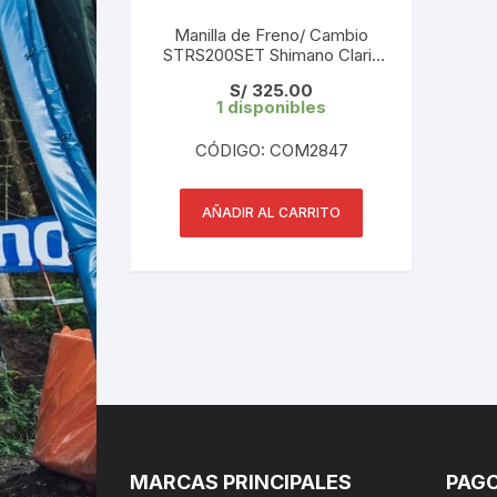
Manilla de Freno/ Cambio
STRS200SET Shimano Claris
2×8- VEL Road
S/
325.00
MEC.DISC/CALPER/CANTI-
1 disponibles
BRAKE CAJA
CÓDIGO: COM2847
AÑADIR AL CARRITO
MARCAS PRINCIPALES
PAGO