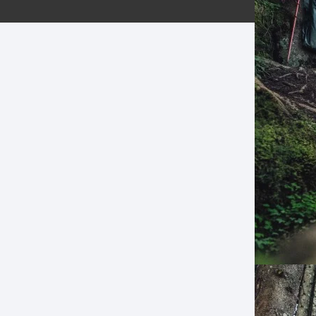
ERNERAS
PATILLAS MTB Y RUTA
NG
L
N
S