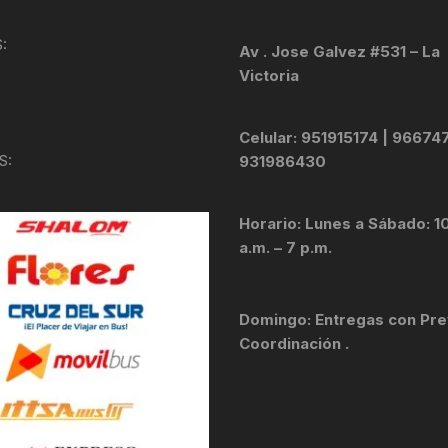
KIT DE TRANSMISIÓN
TORNILLOS
:
Av . Jose Galvez #531 – La
Victoria
LÍQUIDO DE FRENO
VELOCIMETROS
LIQUIDO SELLANTES
Celular: 951915174 | 96674
S:
931986430
LLANTAS
Horario: Lunes a Sábado: 1
LUBRICANTE DE CADENA
a.m. – 7 p.m.
MANILLAR / TIMÓN
Domingo: Entregas con Pre
MASAS
Coordinación .
OTROS
PASTILLAS