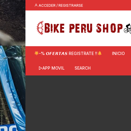
Saltar
ACCEDER / REGISTRARSE
al
contenido
-% 𝙊𝙁𝙀𝙍𝙏𝘼𝙎 REGISTRATE !!
INICIO
▷APP MOVIL
SEARCH