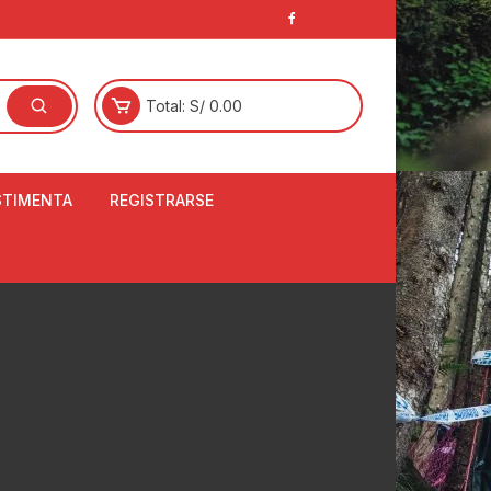
Total:
S/
0.00
STIMENTA
REGISTRARSE
E
LCETINES
BERTORES DE
PATILLAS
ANTAS
NJUNTO DE JERSEY
OM
RTAVIENTOS
LINA
LOTES