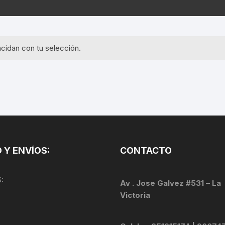
EQUIPOS GPS
ASIENTOS / SILLINES
EXTRACTOR DE EJE
PI
SELLADO
GORRAS ANTISUDOR
BIELAS
ZA
cidan con tu selección.
EXTRACTOR DE MISSI
GUANTES
LINK
TOPES Y TERMINALES
INFLADORES
EXTRACTOR DE PEDA
CABLES Y FUNDAS
LENTES
EXTRACTOR DE PIÑO
CADENA
LIMPIACADENA
EXTRACTOR DE TASA
CALAS
 Y ENVÍOS:
CONTACTO
LUCES
GRASA
CÁMARAS
:
MANGAS
Av . Jose Galvez #531 – La
JUEGO DE ALLEN
CANDADO DE CADENA
Victoria
/MISSINGLINK
MEDIDOR DE PRESIÓN
KIT DE LIMPIEZA