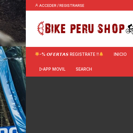
Saltar
ACCEDER / REGISTRARSE
al
contenido
-% 𝙊𝙁𝙀𝙍𝙏𝘼𝙎 REGISTRATE !!
INICIO
▷APP MOVIL
SEARCH