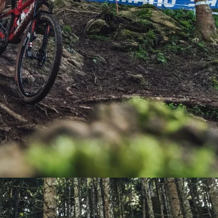
PEDALES
PIÑON
PLATOS
POTENCIA/CODO
RADIOS
ROLDANAS
SHIFTER
SILLINES
TIJA/TUBO DE ASIENTO