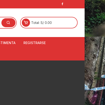
Total:
S/
0.00
STIMENTA
REGISTRARSE
E
LCETINES
BERTORES DE
PATILLAS
ANTAS
NJUNTO DE JERSEY
OM
RTAVIENTOS
LINA
LOTES