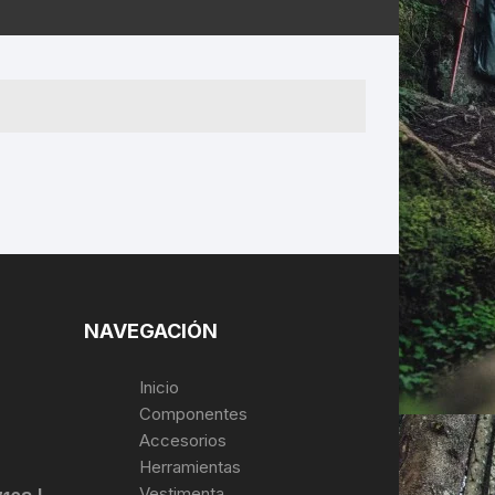
ERNERAS
PATILLAS MTB Y RUTA
NG
L
N
S
NAVEGACIÓN
Inicio
Componentes
Accesorios
Herramientas
Vestimenta