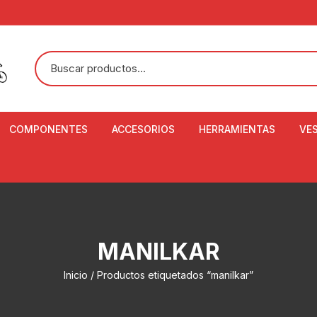
COMPONENTES
ACCESORIOS
HERRAMIENTAS
VE
ACEITE DE SUSPENSIÓN Y
BANDANAS
ALICATE CORTACABL
CA
SHOX
BOTELLAS
BALANZA DIGITAL
CO
ADAPTADOR DE DISCO
ZA
CADENA DE SEGURIDAD
DESMONTABLE DE LL
MANILKAR
AJUSTE DE TIJAS
CO
CASCOS
EXTRACTOR DE BOT
Inicio
/ Productos etiquetados “manilkar”
BOTTOM BRACKET
BRACKET
CO
CINTA DE MANILLAR
AROS
EXTRACTOR DE CATA
CU