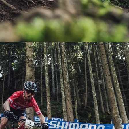
KIT DE TRANSMISIÓN
TORNILLOS
LÍQUIDO DE FRENO
VELOCIMETROS
LIQUIDO SELLANTES
LLANTAS
LUBRICANTE DE CADENA
MANILLAR / TIMÓN
MASAS
OTROS
PASTILLAS