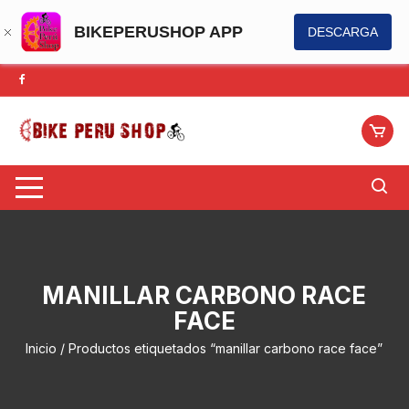
BIKEPERUSHOP APP
DESCARGA
Saltar
al
contenido
MANILLAR CARBONO RACE
FACE
Inicio
/ Productos etiquetados “manillar carbono race face”