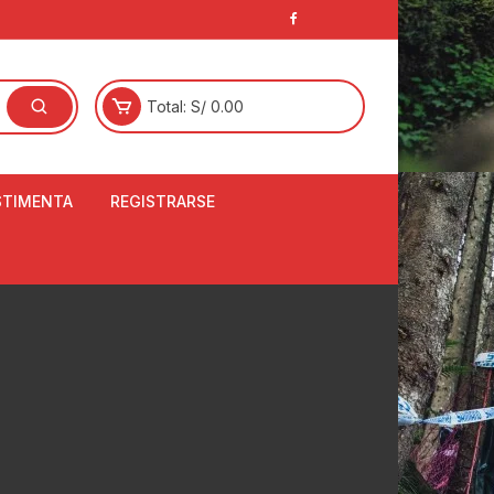
Total:
S/
0.00
STIMENTA
REGISTRARSE
E
LCETINES
BERTORES DE
PATILLAS
ANTAS
NJUNTO DE JERSEY
OM
RTAVIENTOS
LINA
LOTES