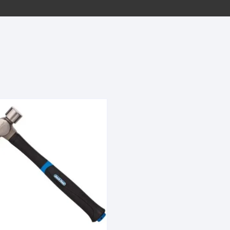
EQUIPOS GPS
ASIENTOS / SILLINES
EXTRACTOR DE EJE
PI
SELLADO
GORRAS ANTISUDOR
BIELAS
ZA
EXTRACTOR DE MISSI
GUANTES
LINK
TOPES Y TERMINALES
INFLADORES
EXTRACTOR DE PEDA
CABLES Y FUNDAS
LENTES
EXTRACTOR DE PIÑO
CADENA
LIMPIACADENA
EXTRACTOR DE TASA
CALAS
LUCES
GRASA
CÁMARAS
MANGAS
JUEGO DE ALLEN
CANDADO DE CADENA
/MISSINGLINK
MEDIDOR DE PRESIÓN
KIT DE LIMPIEZA