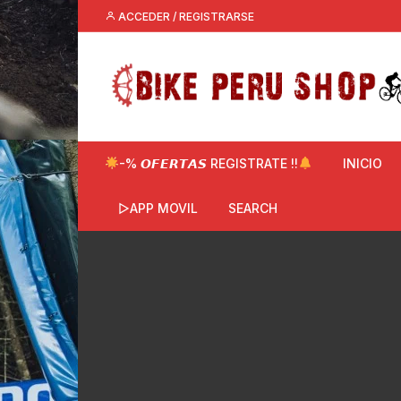
Saltar
ACCEDER / REGISTRARSE
al
contenido
-% 𝙊𝙁𝙀𝙍𝙏𝘼𝙎 REGISTRATE !!
INICIO
▷APP MOVIL
SEARCH