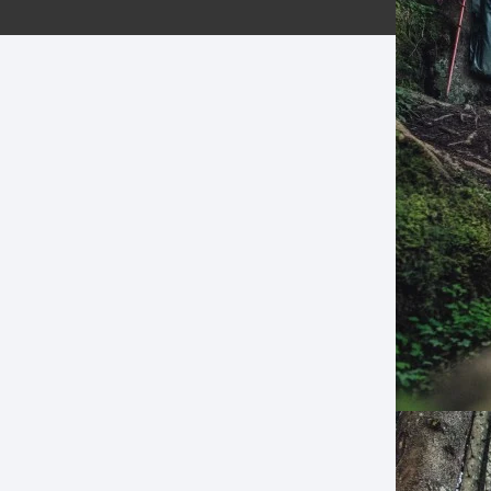
ERNERAS
PATILLAS MTB Y RUTA
NG
L
N
S