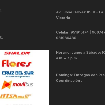
KIT DE TRANSMISIÓN
TORNILLOS
:
Av . Jose Galvez #531 – La
Victoria
LÍQUIDO DE FRENO
VELOCIMETROS
LIQUIDO SELLANTES
Celular: 951915174 | 96674
S:
931986430
LLANTAS
Horario: Lunes a Sábado: 1
LUBRICANTE DE CADENA
a.m. – 7 p.m.
MANILLAR / TIMÓN
Domingo: Entregas con Pre
MASAS
Coordinación .
OTROS
PASTILLAS