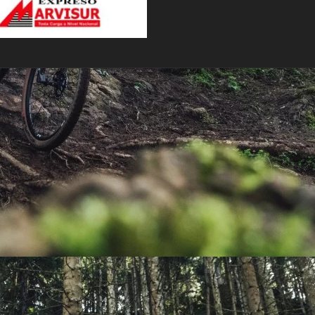
PEDALES
PIÑON
PLATOS
POTENCIA/CODO
RADIOS
ROLDANAS
SHIFTER
SILLINES
TIJA/TUBO DE ASIENTO