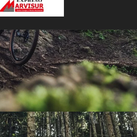
PEDALES
PIÑON
PLATOS
POTENCIA/CODO
RADIOS
ROLDANAS
SHIFTER
SILLINES
TIJA/TUBO DE ASIENTO