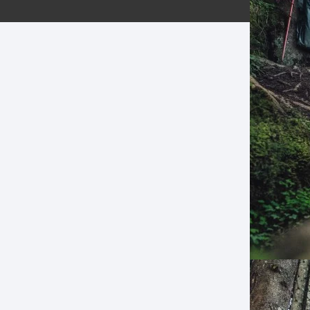
ERNERAS
PATILLAS MTB Y RUTA
NG
L
N
S