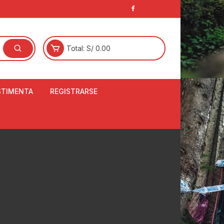
Total:
S/
0.00
STIMENTA
REGISTRARSE
E
LCETINES
BERTORES DE
PATILLAS
ANTAS
NJUNTO DE JERSEY
OM
RTAVIENTOS
LINA
LOTES