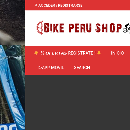
Saltar
ACCEDER / REGISTRARSE
al
contenido
-% 𝙊𝙁𝙀𝙍𝙏𝘼𝙎 REGISTRATE !!
INICIO
▷APP MOVIL
SEARCH