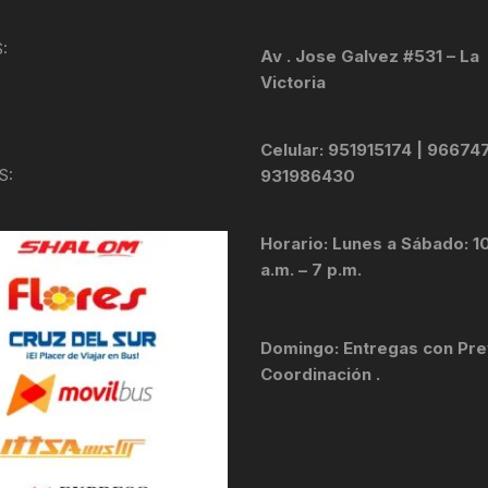
KIT DE TRANSMISIÓN
TORNILLOS
:
Av . Jose Galvez #531 – La
Victoria
LÍQUIDO DE FRENO
VELOCIMETROS
LIQUIDO SELLANTES
Celular: 951915174 | 96674
S:
931986430
LLANTAS
Horario: Lunes a Sábado: 1
LUBRICANTE DE CADENA
a.m. – 7 p.m.
MANILLAR / TIMÓN
Domingo: Entregas con Pre
MASAS
Coordinación .
OTROS
PASTILLAS