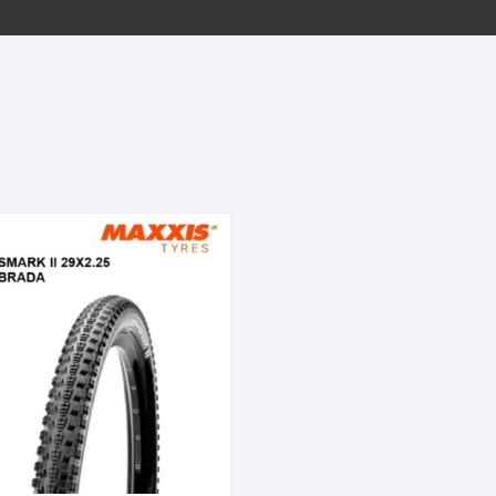
EQUIPOS GPS
ASIENTOS / SILLINES
EXTRACTOR DE EJE
PI
SELLADO
GORRAS ANTISUDOR
BIELAS
ZA
EXTRACTOR DE MISSI
GUANTES
LINK
TOPES Y TERMINALES
INFLADORES
EXTRACTOR DE PEDA
CABLES Y FUNDAS
LENTES
EXTRACTOR DE PIÑO
CADENA
LIMPIACADENA
EXTRACTOR DE TASA
CALAS
LUCES
GRASA
CÁMARAS
MANGAS
JUEGO DE ALLEN
CANDADO DE CADENA
/MISSINGLINK
MEDIDOR DE PRESIÓN
KIT DE LIMPIEZA