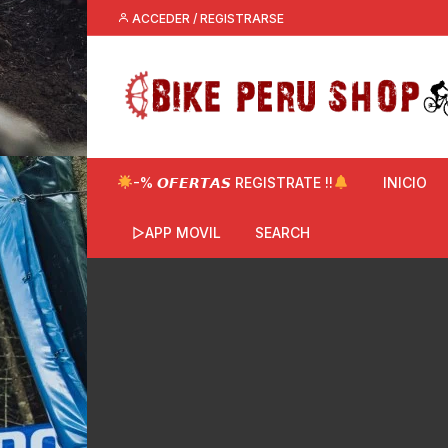
Saltar
ACCEDER / REGISTRARSE
al
contenido
-% 𝙊𝙁𝙀𝙍𝙏𝘼𝙎 REGISTRATE !!
INICIO
▷APP MOVIL
SEARCH