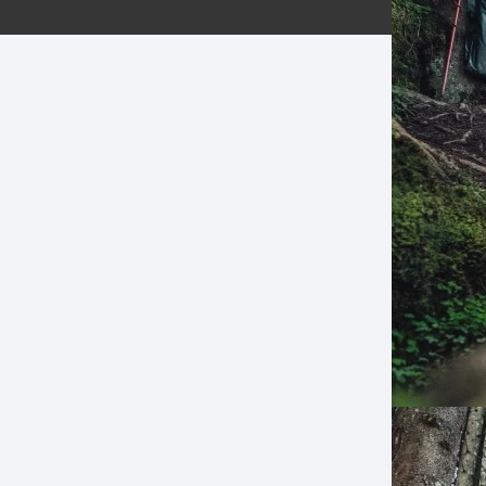
ERNERAS
PATILLAS MTB Y RUTA
NG
L
N
S