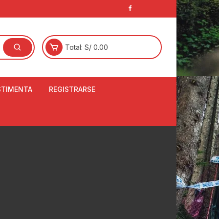
Total:
S/
0.00
STIMENTA
REGISTRARSE
E
LCETINES
BERTORES DE
PATILLAS
ANTAS
NJUNTO DE JERSEY
OM
RTAVIENTOS
LINA
LOTES