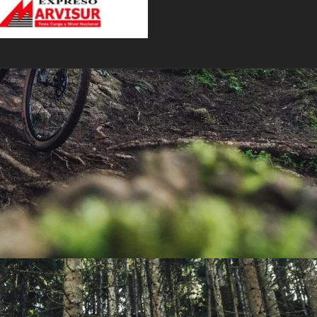
PEDALES
PIÑON
PLATOS
POTENCIA/CODO
RADIOS
ROLDANAS
SHIFTER
SILLINES
TIJA/TUBO DE ASIENTO