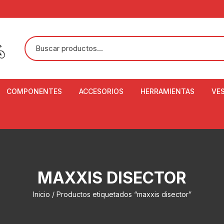
COMPONENTES
ACCESORIOS
HERRAMIENTAS
VE
ACEITE DE SUSPENSIÓN Y
BANDANAS
ALICATE CORTACABL
CA
SHOX
BOTELLAS
BALANZA DIGITAL
CO
ADAPTADOR DE DISCO
ZA
CADENA DE SEGURIDAD
DESMONTABLE DE LL
MAXXIS DISECTOR
AJUSTE DE TIJAS
CO
CASCOS
EXTRACTOR DE BOT
Inicio
/ Productos etiquetados “maxxis disector”
BOTTOM BRACKET
BRACKET
CO
CINTA DE MANILLAR
AROS
EXTRACTOR DE CATA
CU