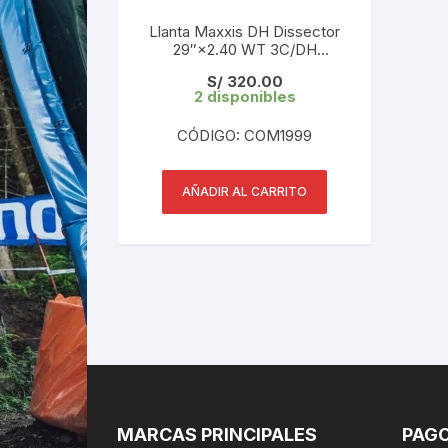
Llanta Maxxis DH Dissector
29″×2.40 WT 3C/DH
CASING/TR 60X2 TPI PSI 50
S/
320.00
MAX
2 disponibles
CÓDIGO: COM1999
AÑADIR AL CARRITO
MARCAS PRINCIPALES
PAGO