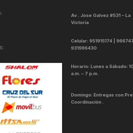
KIT DE TRANSMISIÓN
TORNILLOS
:
Av . Jose Galvez #531 – La
Victoria
LÍQUIDO DE FRENO
VELOCIMETROS
LIQUIDO SELLANTES
Celular: 951915174 | 96674
S:
931986430
LLANTAS
Horario: Lunes a Sábado: 1
LUBRICANTE DE CADENA
a.m. – 7 p.m.
MANILLAR / TIMÓN
Domingo: Entregas con Pre
MASAS
Coordinación .
OTROS
PASTILLAS