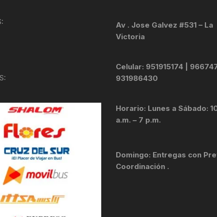
KIT DE TRANSMISIÓN
TORNILLOS
:
Av . Jose Galvez #531 – La
Victoria
LÍQUIDO DE FRENO
VELOCIMETROS
LIQUIDO SELLANTES
Celular: 951915174 | 96674
S:
931986430
LLANTAS
Horario: Lunes a Sábado: 1
LUBRICANTE DE CADENA
a.m. – 7 p.m.
MANILLAR / TIMÓN
Domingo: Entregas con Pre
MASAS
Coordinación .
OTROS
PASTILLAS