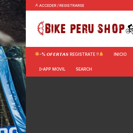
Saltar
ACCEDER / REGISTRARSE
al
contenido
-% 𝙊𝙁𝙀𝙍𝙏𝘼𝙎 REGISTRATE !!
INICIO
▷APP MOVIL
SEARCH