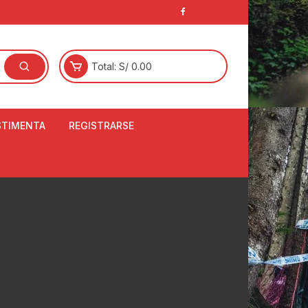
Total:
S/
0.00
STIMENTA
REGISTRARSE
E
LCETINES
BERTORES DE
PATILLAS
ANTAS
NJUNTO DE JERSEY
OM
RTAVIENTOS
LINA
LOTES