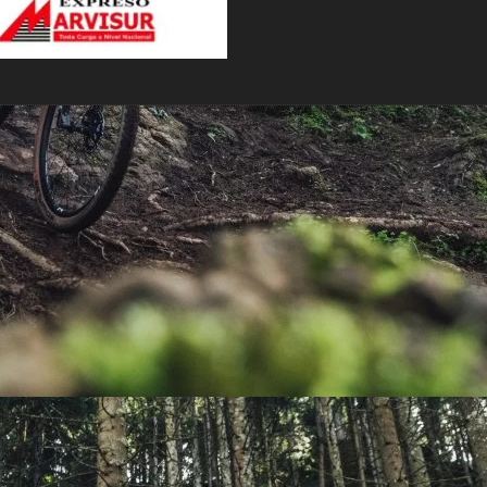
PEDALES
PIÑON
PLATOS
POTENCIA/CODO
RADIOS
ROLDANAS
SHIFTER
SILLINES
TIJA/TUBO DE ASIENTO