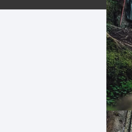
ERNERAS
PATILLAS MTB Y RUTA
NG
L
N
S