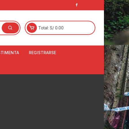
Total:
S/
0.00
STIMENTA
REGISTRARSE
E
LCETINES
BERTORES DE
PATILLAS
ANTAS
NJUNTO DE JERSEY
OM
RTAVIENTOS
LINA
LOTES