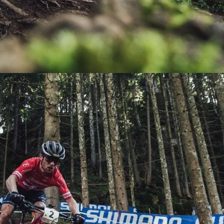
KIT DE TRANSMISIÓN
TORNILLOS
LÍQUIDO DE FRENO
VELOCIMETROS
LIQUIDO SELLANTES
LLANTAS
LUBRICANTE DE CADENA
MANILLAR / TIMÓN
MASAS
OTROS
PASTILLAS