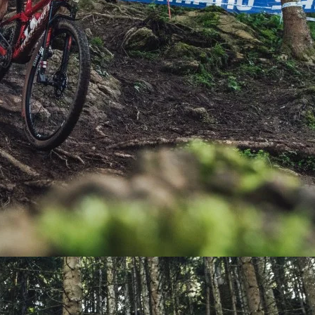
PEDALES
PIÑON
PLATOS
POTENCIA/CODO
RADIOS
ROLDANAS
SHIFTER
SILLINES
TIJA/TUBO DE ASIENTO