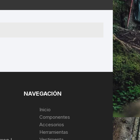
ERNERAS
PATILLAS MTB Y RUTA
NG
L
N
S
NAVEGACIÓN
Inicio
Componentes
Accesorios
Herramientas
Vestimenta