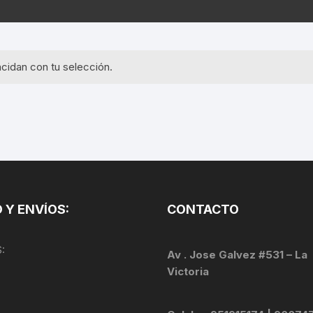
EQUIPOS GPS
ASIENTOS / SILLINES
EXTRACTOR DE EJE
PI
SELLADO
GORRAS ANTISUDOR
BIELAS
ZA
cidan con tu selección.
EXTRACTOR DE MISSI
GUANTES
LINK
TOPES Y TERMINALES
INFLADORES
EXTRACTOR DE PEDA
CABLES Y FUNDAS
LENTES
EXTRACTOR DE PIÑO
CADENA
LIMPIACADENA
EXTRACTOR DE TASA
CALAS
 Y ENVÍOS:
CONTACTO
LUCES
GRASA
CÁMARAS
:
MANGAS
Av . Jose Galvez #531 – La
JUEGO DE ALLEN
CANDADO DE CADENA
Victoria
/MISSINGLINK
MEDIDOR DE PRESIÓN
KIT DE LIMPIEZA