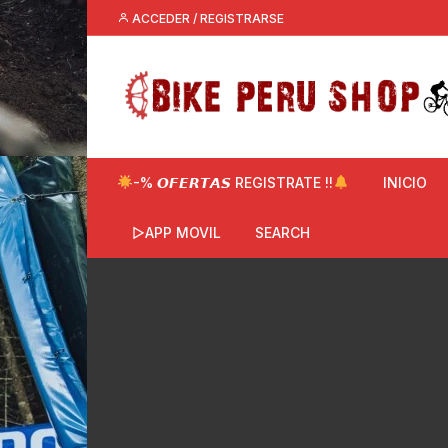
Saltar
ACCEDER / REGISTRARSE
al
contenido
-% 𝙊𝙁𝙀𝙍𝙏𝘼𝙎 REGISTRATE !!
INICIO
▷APP MOVIL
SEARCH