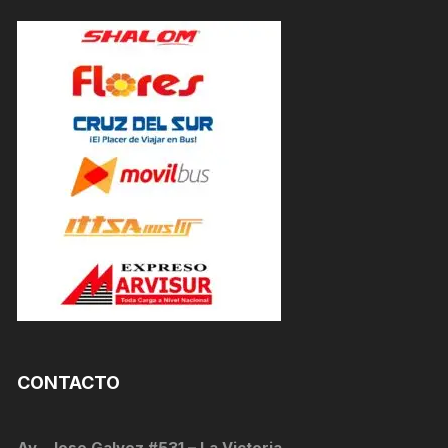
CONTACTO
Av . Jose Galvez #531 – La Victoria