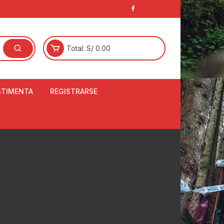
Total:
S/
0.00
STIMENTA
REGISTRARSE
E
LCETINES
BERTORES DE
PATILLAS
ANTAS
NJUNTO DE JERSEY
OM
RTAVIENTOS
LINA
LOTES