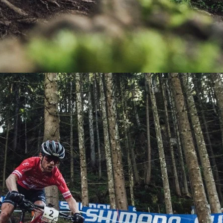
KIT DE TRANSMISIÓN
TORNILLOS
LÍQUIDO DE FRENO
VELOCIMETROS
LIQUIDO SELLANTES
LLANTAS
LUBRICANTE DE CADENA
MANILLAR / TIMÓN
MASAS
OTROS
PASTILLAS