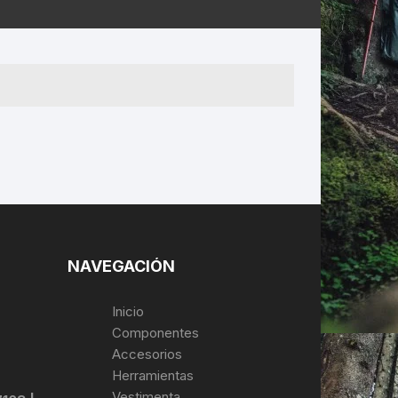
ERNERAS
PATILLAS MTB Y RUTA
NG
L
N
S
NAVEGACIÓN
Inicio
Componentes
Accesorios
Herramientas
Vestimenta