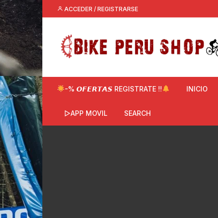
Saltar
ACCEDER / REGISTRARSE
al
contenido
-% 𝙊𝙁𝙀𝙍𝙏𝘼𝙎 REGISTRATE !!
INICIO
▷APP MOVIL
SEARCH