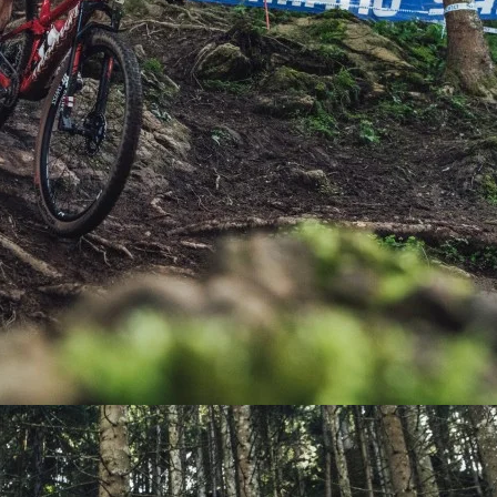
PEDALES
PIÑON
PLATOS
POTENCIA/CODO
RADIOS
ROLDANAS
SHIFTER
SILLINES
TIJA/TUBO DE ASIENTO