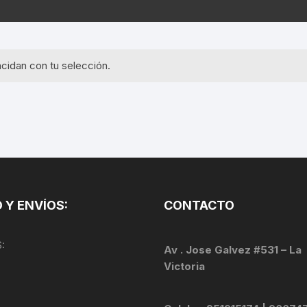
EQUIPOS GPS
ASIENTOS / SILLINES
EXTRACTOR DE EJE
PI
SELLADO
GORRAS ANTISUDOR
BIELAS
ZA
cidan con tu selección.
EXTRACTOR DE MISSI
GUANTES
LINK
TOPES Y TERMINALES
INFLADORES
EXTRACTOR DE PEDA
CABLES Y FUNDAS
LENTES
EXTRACTOR DE PIÑO
CADENA
LIMPIACADENA
EXTRACTOR DE TASA
CALAS
 Y ENVÍOS:
CONTACTO
LUCES
GRASA
CÁMARAS
:
MANGAS
Av . Jose Galvez #531 – La
JUEGO DE ALLEN
CANDADO DE CADENA
Victoria
/MISSINGLINK
MEDIDOR DE PRESIÓN
KIT DE LIMPIEZA