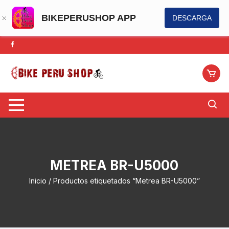
BIKEPERUSHOP APP
DESCARGA
Saltar
al
contenido
METREA BR-U5000
Inicio
/ Productos etiquetados “Metrea BR-U5000”