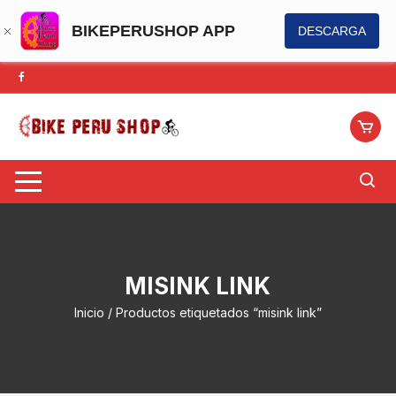
BIKEPERUSHOP APP
DESCARGA
Saltar
al
contenido
MISINK LINK
Inicio
/ Productos etiquetados “misink link”