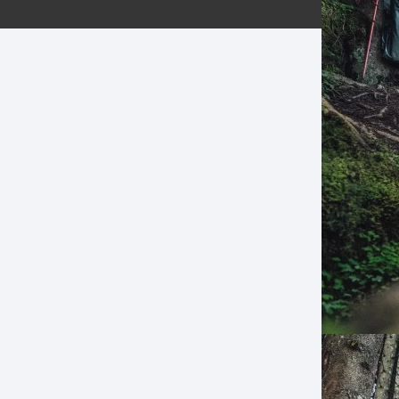
ERNERAS
PATILLAS MTB Y RUTA
NG
L
N
S