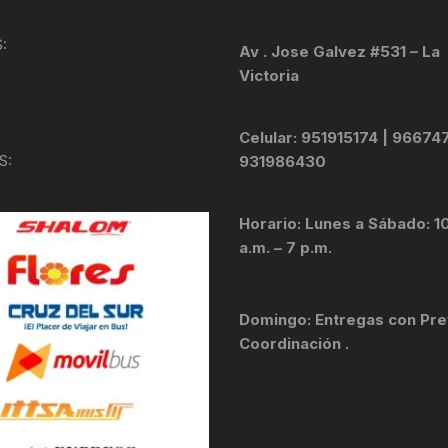
KIT DE TRANSMISIÓN
TORNILLOS
:
Av . Jose Galvez #531 – La
Victoria
LÍQUIDO DE FRENO
VELOCIMETROS
LIQUIDO SELLANTES
Celular: 951915174 | 96674
S:
931986430
LLANTAS
Horario: Lunes a Sábado: 1
LUBRICANTE DE CADENA
a.m. – 7 p.m.
MANILLAR / TIMÓN
Domingo: Entregas con Pre
MASAS
Coordinación .
OTROS
PASTILLAS