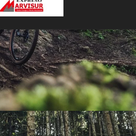
PEDALES
PIÑON
PLATOS
POTENCIA/CODO
RADIOS
ROLDANAS
SHIFTER
SILLINES
TIJA/TUBO DE ASIENTO