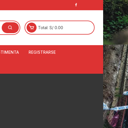
Total:
S/
0.00
STIMENTA
REGISTRARSE
E
LCETINES
BERTORES DE
PATILLAS
ANTAS
NJUNTO DE JERSEY
OM
RTAVIENTOS
LINA
LOTES