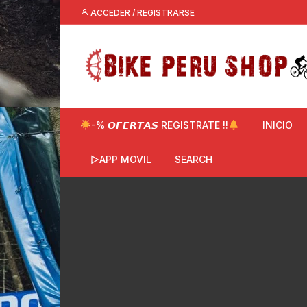
Saltar
ACCEDER / REGISTRARSE
al
contenido
-% 𝙊𝙁𝙀𝙍𝙏𝘼𝙎 REGISTRATE !!
INICIO
▷APP MOVIL
SEARCH