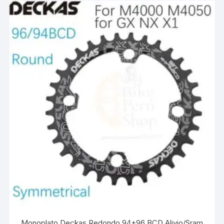
Monoplato Deckas Redondo 94+96 BCD Alivio/Sram