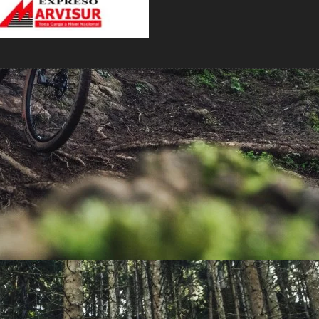
PEDALES
PIÑON
PLATOS
POTENCIA/CODO
RADIOS
ROLDANAS
SHIFTER
SILLINES
TIJA/TUBO DE ASIENTO