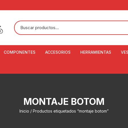
COMPONENTES
ACCESORIOS
HERRAMIENTAS
VE
ACEITE DE SUSPENSIÓN Y
BANDANAS
ALICATE CORTACABL
CA
SHOX
BOTELLAS
BALANZA DIGITAL
CO
ADAPTADOR DE DISCO
ZA
CADENA DE SEGURIDAD
DESMONTABLE DE LL
MONTAJE BOTOM
AJUSTE DE TIJAS
CO
CASCOS
EXTRACTOR DE BOT
Inicio
/ Productos etiquetados “montaje botom”
BOTTOM BRACKET
BRACKET
CO
CINTA DE MANILLAR
AROS
EXTRACTOR DE CATA
CU