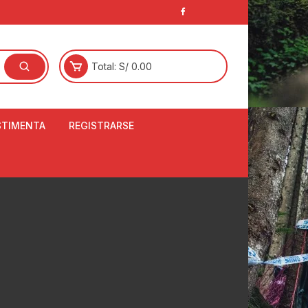
Total:
S/
0.00
STIMENTA
REGISTRARSE
E
LCETINES
BERTORES DE
PATILLAS
ANTAS
NJUNTO DE JERSEY
OM
RTAVIENTOS
LINA
LOTES