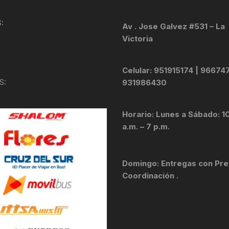
KIT DE TRANSMISIÓN
TORNILLOS
:
Av . Jose Galvez #531 – La
Victoria
LÍQUIDO DE FRENO
VELOCIMETROS
LIQUIDO SELLANTES
Celular: 951915174 | 96674
S:
931986430
LLANTAS
Horario: Lunes a Sábado: 1
LUBRICANTE DE CADENA
a.m. – 7 p.m.
MANILLAR / TIMÓN
Domingo: Entregas con Pre
MASAS
Coordinación .
OTROS
PASTILLAS