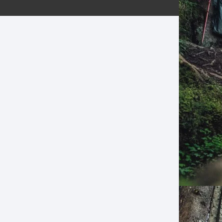
ERNERAS
PATILLAS MTB Y RUTA
NG
L
N
S