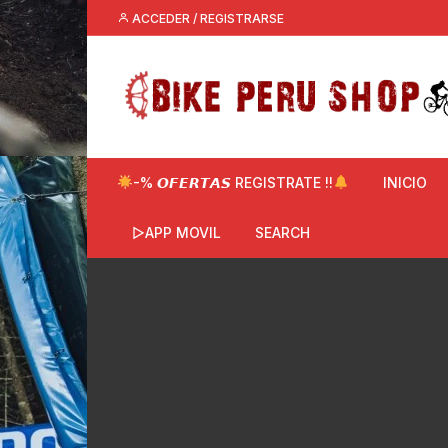
Saltar
ACCEDER / REGISTRARSE
al
contenido
-% 𝙊𝙁𝙀𝙍𝙏𝘼𝙎 REGISTRATE !!
INICIO
▷APP MOVIL
SEARCH