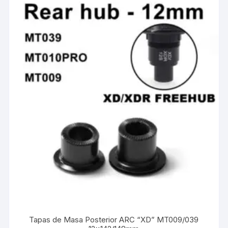
Tapas de Masa Posterior ARC “XD” MT009/039