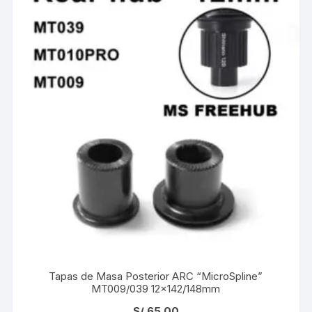
Tapas de Masa Posterior ARC “MicroSpline”
MT009/039 12×142/148mm
S/
65.00