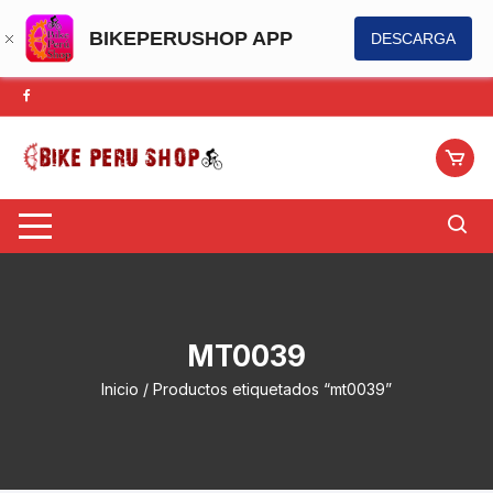
BIKEPERUSHOP APP
DESCARGA
Saltar
al
contenido
MT0039
Inicio
/ Productos etiquetados “mt0039”