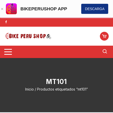
BIKEPERUSHOP APP
DESCARGA
Saltar
al
contenido
MT101
Inicio
/ Productos etiquetados “mt101”