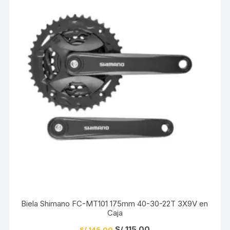
Biela Shimano FC-MT101 175mm 40-30-22T 3X9V en
Caja
El
El
S/
115.00
S/
145.00