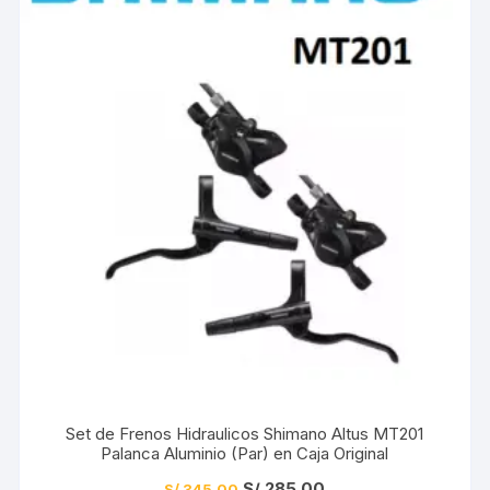
Set de Frenos Hidraulicos Shimano Altus MT201
Palanca Aluminio (Par) en Caja Original
El
El
S/
285.00
S/
345.00