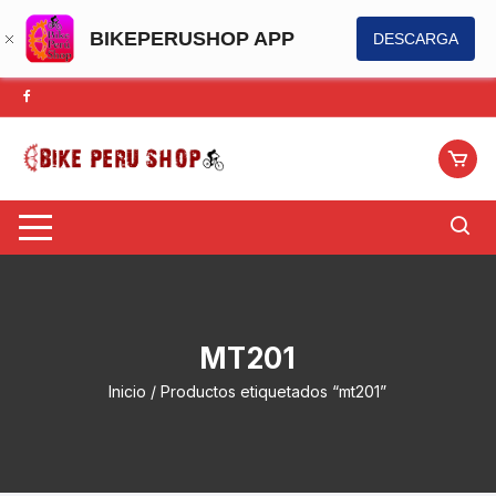
BIKEPERUSHOP APP
DESCARGA
Saltar
al
contenido
MT201
Inicio
/ Productos etiquetados “mt201”