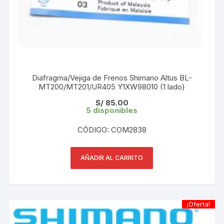
Diafragma/Vejiga de Frenos Shimano Altus BL-
MT200/MT201/UR405 Y1XW98010 (1 lado)
S/
85.00
5 disponibles
CÓDIGO: COM2838
AÑADIR AL CARRITO
¡Oferta!