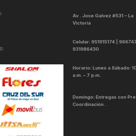
KIT DE TRANSMISIÓN
TORNILLOS
:
Av . Jose Galvez #531 – La
Victoria
LÍQUIDO DE FRENO
VELOCIMETROS
LIQUIDO SELLANTES
Celular: 951915174 | 96674
S:
931986430
LLANTAS
Horario: Lunes a Sábado: 1
LUBRICANTE DE CADENA
a.m. – 7 p.m.
MANILLAR / TIMÓN
Domingo: Entregas con Pre
MASAS
Coordinación .
OTROS
PASTILLAS