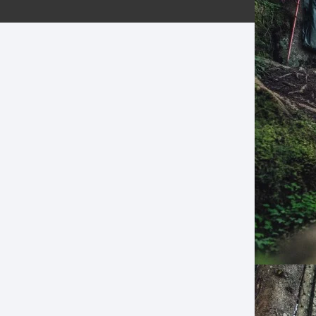
ERNERAS
PATILLAS MTB Y RUTA
NG
L
N
S