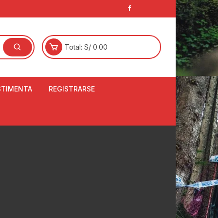
Total:
S/
0.00
STIMENTA
REGISTRARSE
E
LCETINES
BERTORES DE
PATILLAS
ANTAS
NJUNTO DE JERSEY
OM
RTAVIENTOS
LINA
LOTES