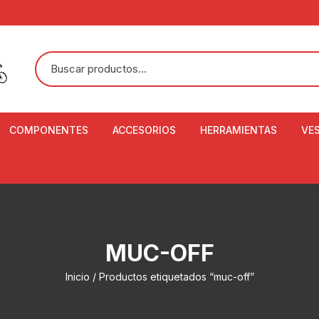
COMPONENTES
ACCESORIOS
HERRAMIENTAS
VE
ACEITE DE SUSPENSIÓN Y
BANDANAS
ALICATE CORTACABL
CA
SHOX
BOTELLAS
BALANZA DIGITAL
CO
ADAPTADOR DE DISCO
ZA
CADENA DE SEGURIDAD
DESMONTABLE DE LL
MUC-OFF
AJUSTE DE TIJAS
CO
CASCOS
EXTRACTOR DE BOT
Inicio
/ Productos etiquetados “muc-off”
BOTTOM BRACKET
BRACKET
CO
CINTA DE MANILLAR
AROS
EXTRACTOR DE CATA
CU