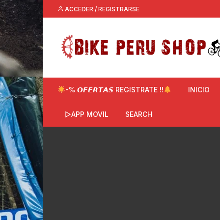
Saltar
ACCEDER / REGISTRARSE
al
contenido
-% 𝙊𝙁𝙀𝙍𝙏𝘼𝙎 REGISTRATE !!
INICIO
▷APP MOVIL
SEARCH