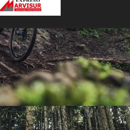
PEDALES
PIÑON
PLATOS
POTENCIA/CODO
RADIOS
ROLDANAS
SHIFTER
SILLINES
TIJA/TUBO DE ASIENTO