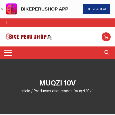
BIKEPERUSHOP APP
DESCARGA
Saltar
al
contenido
MUQZI 10V
Inicio
/ Productos etiquetados “muqzi 10v”