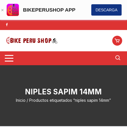
BIKEPERUSHOP APP
DESCARGA
Saltar
al
contenido
NIPLES SAPIM 14MM
Inicio
/ Productos etiquetados “niples sapim 14mm”