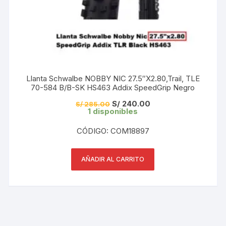
Llanta Schwalbe NOBBY NIC 27.5″X2.80,Trail, TLE
70-584 B/B-SK HS463 Addix SpeedGrip Negro
El
El
S/
240.00
S/
285.00
precio
precio
1 disponibles
original
actual
era:
es:
CÓDIGO: COM18897
S/ 285.00.
S/ 240.00.
AÑADIR AL CARRITO