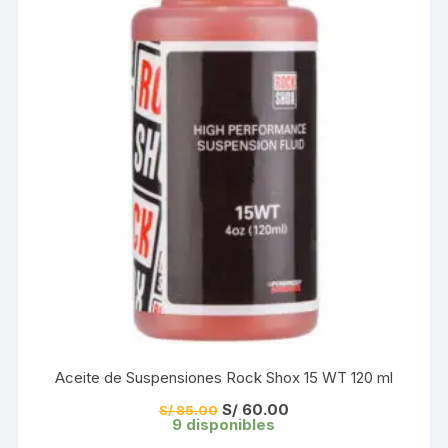
Aceite de Suspensiones Rock Shox 15 WT 120 ml
El
El
S/
60.00
S/
85.00
precio
precio
9 disponibles
original
actual