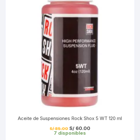
Aceite de Suspensiones Rock Shox 5 WT 120 ml
El
El
S/
60.00
S/
85.00
precio
precio
7 disponibles
original
actual