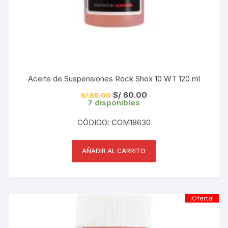
Aceite de Suspensiones Rock Shox 10 WT 120 ml
El
El
S/
60.00
S/
85.00
precio
precio
7 disponibles
original
actual
era:
es:
CÓDIGO: COM18630
S/ 85.00.
S/ 60.00.
AÑADIR AL CARRITO
¡Oferta!