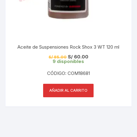
Aceite de Suspensiones Rock Shox 3 WT 120 ml
El
El
S/
60.00
S/
85.00
precio
precio
9 disponibles
original
actual
era:
es:
CÓDIGO: COM18681
S/ 85.00.
S/ 60.00.
AÑADIR AL CARRITO