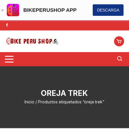
BIKEPERUSHOP APP
DESCARGA
Saltar
al
contenido
OREJA TREK
Inicio
/ Productos etiquetados “oreja trek”