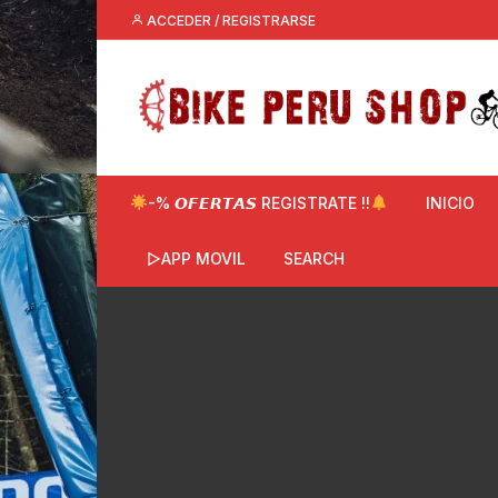
Saltar
ACCEDER / REGISTRARSE
al
contenido
-% 𝙊𝙁𝙀𝙍𝙏𝘼𝙎 REGISTRATE !!
INICIO
▷APP MOVIL
SEARCH