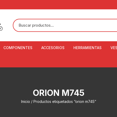
COMPONENTES
ACCESORIOS
HERRAMIENTAS
VE
ACEITE DE SUSPENSIÓN Y
BANDANAS
ALICATE CORTACABL
CA
SHOX
BOTELLAS
BALANZA DIGITAL
CO
ADAPTADOR DE DISCO
ZA
CADENA DE SEGURIDAD
DESMONTABLE DE LL
ORION M745
AJUSTE DE TIJAS
CO
CASCOS
EXTRACTOR DE BOT
Inicio
/ Productos etiquetados “orion m745”
BOTTOM BRACKET
BRACKET
CO
CINTA DE MANILLAR
AROS
EXTRACTOR DE CATA
CU