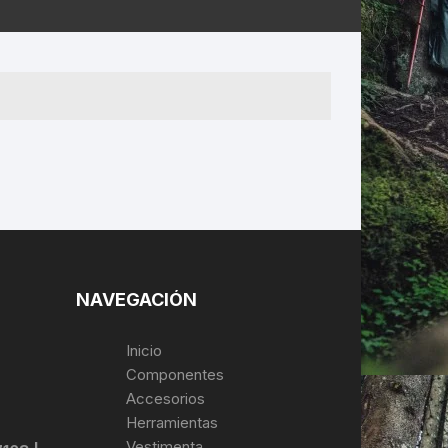
ERNERAS
PATILLAS MTB Y RUTA
NG
L
N
S
NAVEGACIÓN
Inicio
Componentes
Accesorios
Herramientas
Vestimenta