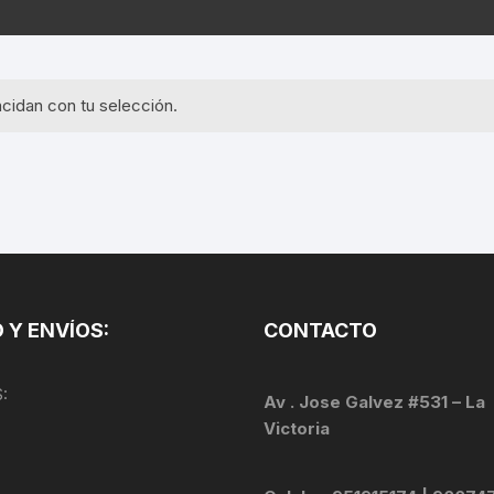
EQUIPOS GPS
ASIENTOS / SILLINES
EXTRACTOR DE EJE
PI
SELLADO
GORRAS ANTISUDOR
BIELAS
ZA
cidan con tu selección.
EXTRACTOR DE MISSI
GUANTES
LINK
TOPES Y TERMINALES
INFLADORES
EXTRACTOR DE PEDA
CABLES Y FUNDAS
LENTES
EXTRACTOR DE PIÑO
CADENA
LIMPIACADENA
EXTRACTOR DE TASA
CALAS
 Y ENVÍOS:
CONTACTO
LUCES
GRASA
CÁMARAS
:
MANGAS
Av . Jose Galvez #531 – La
JUEGO DE ALLEN
CANDADO DE CADENA
Victoria
/MISSINGLINK
MEDIDOR DE PRESIÓN
KIT DE LIMPIEZA