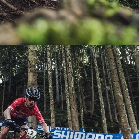
KIT DE TRANSMISIÓN
TORNILLOS
LÍQUIDO DE FRENO
VELOCIMETROS
LIQUIDO SELLANTES
LLANTAS
LUBRICANTE DE CADENA
MANILLAR / TIMÓN
MASAS
OTROS
PASTILLAS