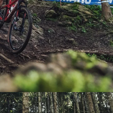
PEDALES
PIÑON
PLATOS
POTENCIA/CODO
RADIOS
ROLDANAS
SHIFTER
SILLINES
TIJA/TUBO DE ASIENTO