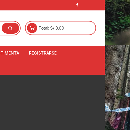
Total:
S/
0.00
STIMENTA
REGISTRARSE
E
LCETINES
BERTORES DE
PATILLAS
ANTAS
NJUNTO DE JERSEY
OM
RTAVIENTOS
LINA
LOTES