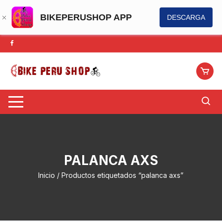
BIKEPERUSHOP APP
DESCARGA
Saltar
al
contenido
PALANCA AXS
Inicio
/ Productos etiquetados “palanca axs”