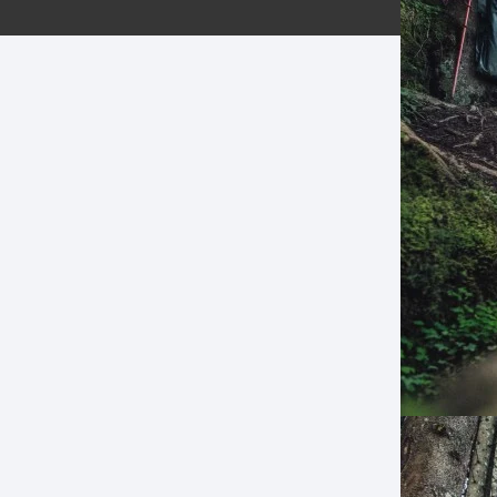
ERNERAS
PATILLAS MTB Y RUTA
NG
L
N
S