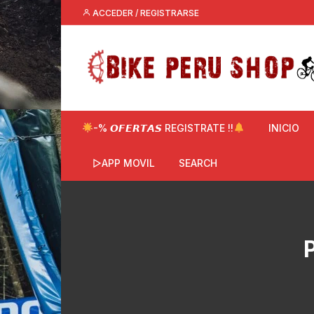
Saltar
ACCEDER / REGISTRARSE
al
contenido
-% 𝙊𝙁𝙀𝙍𝙏𝘼𝙎 REGISTRATE !!
INICIO
▷APP MOVIL
SEARCH