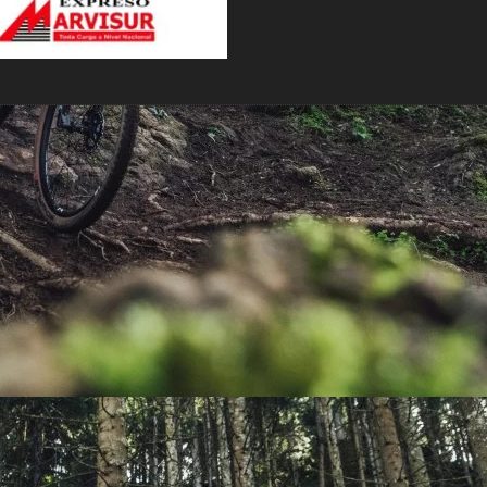
PEDALES
PIÑON
PLATOS
POTENCIA/CODO
RADIOS
ROLDANAS
SHIFTER
SILLINES
TIJA/TUBO DE ASIENTO