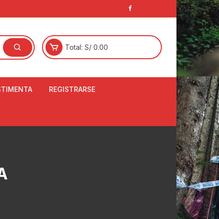
Total:
S/
0.00
STIMENTA
REGISTRARSE
E
LCETINES
BERTORES DE
PATILLAS
ANTAS
A
NJUNTO DE JERSEY
OM
RTAVIENTOS
LINA
LOTES