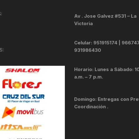
KIT DE TRANSMISIÓN
TORNILLOS
:
Av . Jose Galvez #531 – La
Victoria
LÍQUIDO DE FRENO
VELOCIMETROS
LIQUIDO SELLANTES
Celular: 951915174 | 96674
S:
931986430
LLANTAS
Horario: Lunes a Sábado: 1
LUBRICANTE DE CADENA
a.m. – 7 p.m.
MANILLAR / TIMÓN
Domingo: Entregas con Pre
MASAS
Coordinación .
OTROS
PASTILLAS