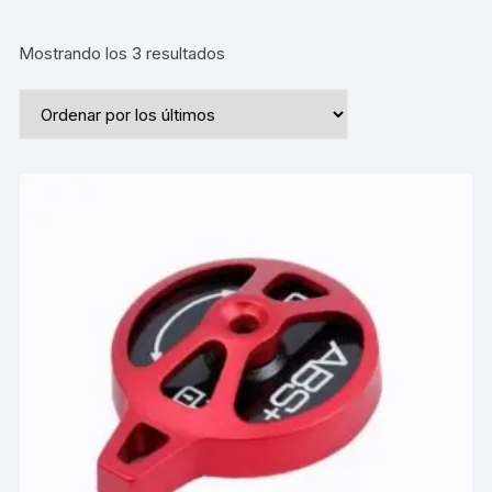
Ordenado
Mostrando los 3 resultados
por
los
últimos