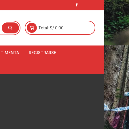
Total:
S/
0.00
STIMENTA
REGISTRARSE
E
LCETINES
BERTORES DE
PATILLAS
ANTAS
NJUNTO DE JERSEY
OM
RTAVIENTOS
LINA
LOTES