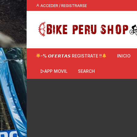
Saltar
ACCEDER / REGISTRARSE
al
contenido
-% 𝙊𝙁𝙀𝙍𝙏𝘼𝙎 REGISTRATE !!
INICIO
▷APP MOVIL
SEARCH