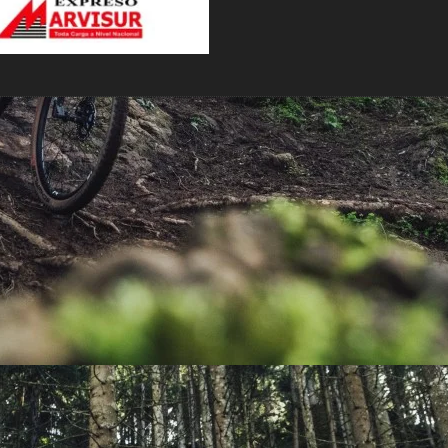
PEDALES
PIÑON
PLATOS
POTENCIA/CODO
RADIOS
ROLDANAS
SHIFTER
SILLINES
TIJA/TUBO DE ASIENTO