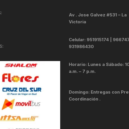
KIT DE TRANSMISIÓN
TORNILLOS
:
Av . Jose Galvez #531 – La
Victoria
LÍQUIDO DE FRENO
VELOCIMETROS
LIQUIDO SELLANTES
Celular: 951915174 | 96674
S:
931986430
LLANTAS
Horario: Lunes a Sábado: 1
LUBRICANTE DE CADENA
a.m. – 7 p.m.
MANILLAR / TIMÓN
Domingo: Entregas con Pre
MASAS
Coordinación .
OTROS
PASTILLAS