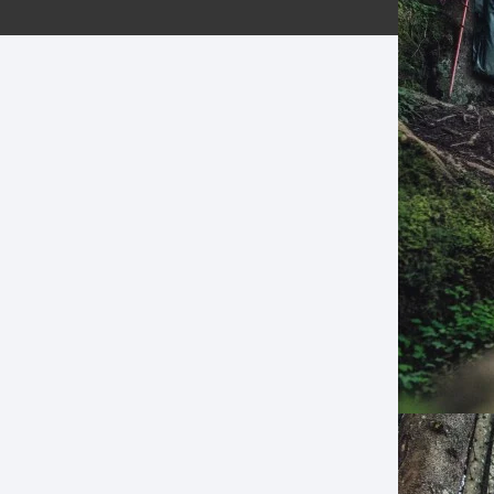
ERNERAS
PATILLAS MTB Y RUTA
NG
L
N
S