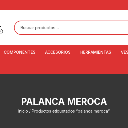
COMPONENTES
ACCESORIOS
HERRAMIENTAS
VE
ACEITE DE SUSPENSIÓN Y
BANDANAS
ALICATE CORTACABL
CA
SHOX
BOTELLAS
BALANZA DIGITAL
CO
ADAPTADOR DE DISCO
ZA
CADENA DE SEGURIDAD
DESMONTABLE DE LL
PALANCA MEROCA
AJUSTE DE TIJAS
CO
CASCOS
EXTRACTOR DE BOT
Inicio
/ Productos etiquetados “palanca meroca”
BOTTOM BRACKET
BRACKET
CO
CINTA DE MANILLAR
AROS
EXTRACTOR DE CATA
CU