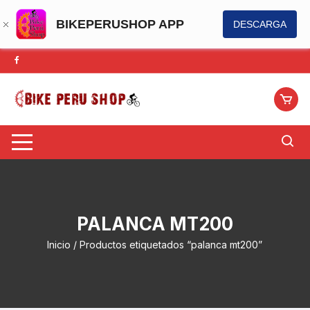
BIKEPERUSHOP APP
DESCARGA
Saltar
al
contenido
PALANCA MT200
Inicio
/ Productos etiquetados “palanca mt200”