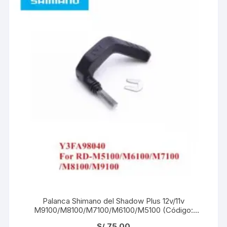
Palanca Shimano del Shadow Plus 12v/11v
M9100/M8100/M7100/M6100/M5100 (Código:
Y3FA98040)
S/
75.00