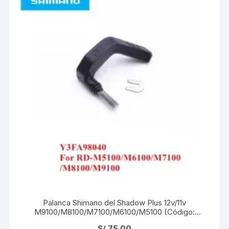
Palanca Shimano del Shadow Plus 12v/11v
M9100/M8100/M7100/M6100/M5100 (Código:
Y3FA98040)
S/
75.00