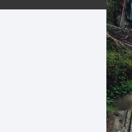
ERNERAS
PATILLAS MTB Y RUTA
NG
L
N
S