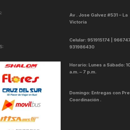
KIT DE TRANSMISIÓN
TORNILLOS
:
Av . Jose Galvez #531 – La
Victoria
LÍQUIDO DE FRENO
VELOCIMETROS
LIQUIDO SELLANTES
Celular: 951915174 | 96674
S:
931986430
LLANTAS
Horario: Lunes a Sábado: 1
LUBRICANTE DE CADENA
a.m. – 7 p.m.
MANILLAR / TIMÓN
Domingo: Entregas con Pre
MASAS
Coordinación .
OTROS
PASTILLAS