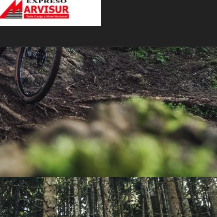
PEDALES
PIÑON
PLATOS
POTENCIA/CODO
RADIOS
ROLDANAS
SHIFTER
SILLINES
TIJA/TUBO DE ASIENTO