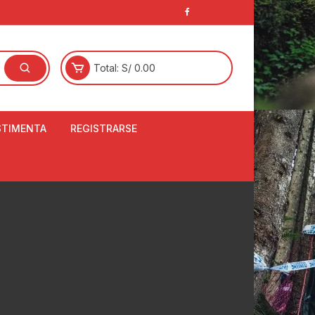
Total:
S/
0.00
STIMENTA
REGISTRARSE
E
LCETINES
BERTORES DE
PATILLAS
ANTAS
NJUNTO DE JERSEY
OM
RTAVIENTOS
LINA
LOTES