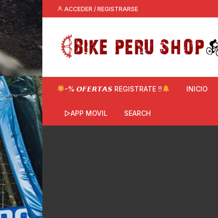
Saltar
ACCEDER / REGISTRARSE
al
contenido
-% 𝙊𝙁𝙀𝙍𝙏𝘼𝙎 REGISTRATE !!
INICIO
▷APP MOVIL
SEARCH