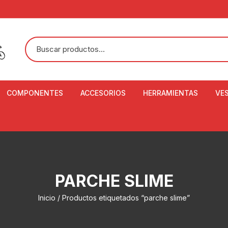
COMPONENTES
ACCESORIOS
HERRAMIENTAS
VE
ACEITE DE SUSPENSIÓN Y
BANDANAS
ALICATE CORTACABL
CA
SHOX
BOTELLAS
BALANZA DIGITAL
CO
ADAPTADOR DE DISCO
ZA
CADENA DE SEGURIDAD
DESMONTABLE DE LL
PARCHE SLIME
AJUSTE DE TIJAS
CO
CASCOS
EXTRACTOR DE BOT
Inicio
/ Productos etiquetados “parche slime”
BOTTOM BRACKET
BRACKET
CO
CINTA DE MANILLAR
AROS
EXTRACTOR DE CATA
CU