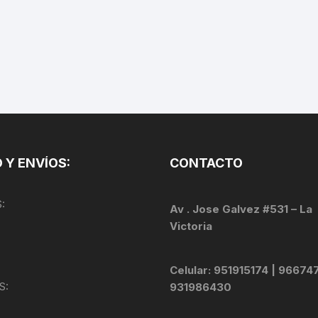
CINTA TUBELES
OTROS
KIT DE PURGADO
CUADROS
PARCHES
KIT REPARADOR TUBE
DESCARRILADOR
PORTABOTELLAS
LLAVE DE NIPLES
DESVIADOR
PORTACELULAR
MEDIDOR DE CADENA
DIRECCIÓN / TASAS
PORTAHERRAMIENTAS
OTROS
 Y ENVÍOS:
CONTACTO
DISCO DE FRENO
PROTECTOR DE BIELA
SOPORTE DE
MANTENIMIENTO
:
FRENOS
Av . Jose Galvez #531 – La
PROTECTOR DE CUADRO
Victoria
TRONCHACADENA
GRIPS / PUÑOS
PROTECTOR DE FRENO
Celular: 951915174 | 96674
GUIACADENA
TAPABARROS
S:
931986430
HORQUILLA
TIMBRE