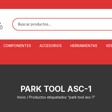
COMPONENTES
ACCESORIOS
HERRAMIENTAS
VE
ACEITE DE SUSPENSIÓN Y
BANDANAS
ALICATE CORTACABL
CA
SHOX
BOTELLAS
BALANZA DIGITAL
CO
ADAPTADOR DE DISCO
ZA
CADENA DE SEGURIDAD
DESMONTABLE DE LL
PARK TOOL ASC-1
AJUSTE DE TIJAS
CO
CASCOS
EXTRACTOR DE BOT
Inicio
/ Productos etiquetados “park tool asc-1”
BOTTOM BRACKET
BRACKET
CO
CINTA DE MANILLAR
AROS
EXTRACTOR DE CATA
CU