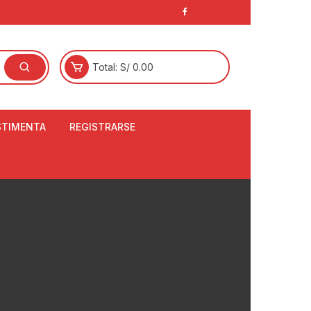
Total:
S/
0.00
STIMENTA
REGISTRARSE
E
LCETINES
BERTORES DE
PATILLAS
ANTAS
NJUNTO DE JERSEY
OM
RTAVIENTOS
LINA
LOTES