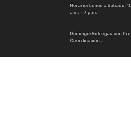
Horario: Lunes a Sábado: 1
KIT DE TRANSMISIÓN
TORNILLOS
a.m. – 7 p.m.
LÍQUIDO DE FRENO
VELOCIMETROS
Domingo: Entregas con Pre
LIQUIDO SELLANTES
Coordinación .
LLANTAS
LUBRICANTE DE CADENA
MANILLAR / TIMÓN
MASAS
OTROS
PASTILLAS