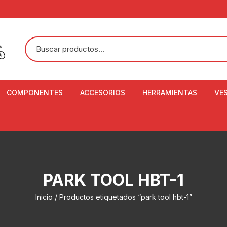
COMPONENTES
ACCESORIOS
HERRAMIENTAS
VE
ACEITE DE SUSPENSIÓN Y
BANDANAS
ALICATE CORTACABL
CA
SHOX
BOTELLAS
BALANZA DIGITAL
CO
ADAPTADOR DE DISCO
ZA
CADENA DE SEGURIDAD
DESMONTABLE DE LL
PARK TOOL HBT-1
AJUSTE DE TIJAS
CO
CASCOS
EXTRACTOR DE BOT
Inicio
/ Productos etiquetados “park tool hbt-1”
BOTTOM BRACKET
BRACKET
CO
CINTA DE MANILLAR
AROS
EXTRACTOR DE CATA
CU