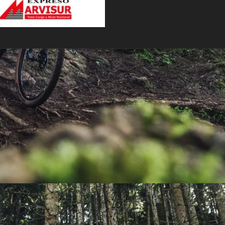
PEDALES
PIÑON
PLATOS
POTENCIA/CODO
RADIOS
ROLDANAS
SHIFTER
SILLINES
TIJA/TUBO DE ASIENTO