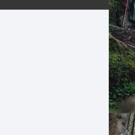
ERNERAS
PATILLAS MTB Y RUTA
NG
L
N
S