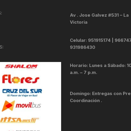
KIT DE TRANSMISIÓN
TORNILLOS
:
Av . Jose Galvez #531 – La
Victoria
LÍQUIDO DE FRENO
VELOCIMETROS
LIQUIDO SELLANTES
Celular: 951915174 | 96674
S:
931986430
LLANTAS
Horario: Lunes a Sábado: 1
LUBRICANTE DE CADENA
a.m. – 7 p.m.
MANILLAR / TIMÓN
Domingo: Entregas con Pre
MASAS
Coordinación .
OTROS
PASTILLAS