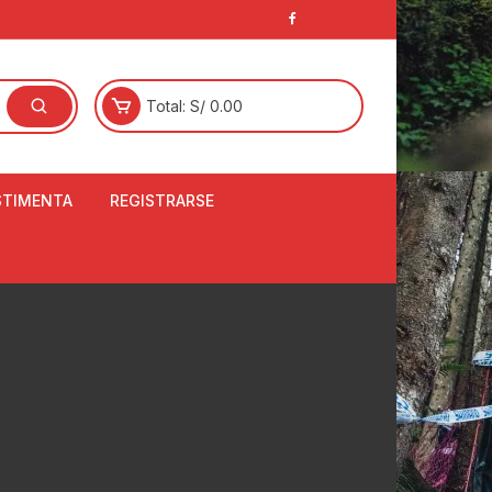
Total:
S/
0.00
STIMENTA
REGISTRARSE
E
LCETINES
BERTORES DE
PATILLAS
ANTAS
NJUNTO DE JERSEY
OM
RTAVIENTOS
LINA
LOTES