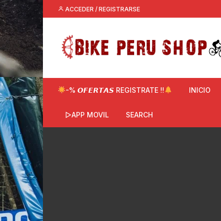
Saltar
ACCEDER / REGISTRARSE
al
contenido
-% 𝙊𝙁𝙀𝙍𝙏𝘼𝙎 REGISTRATE !!
INICIO
▷APP MOVIL
SEARCH