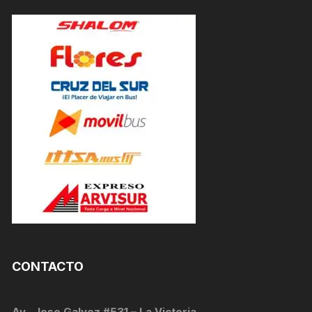
CONTACTO
Av . Jose Galvez #531 – La Victoria