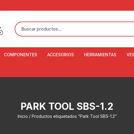
COMPONENTES
ACCESORIOS
HERRAMIENTAS
VE
ACEITE DE SUSPENSIÓN Y
BANDANAS
ALICATE CORTACABL
CA
SHOX
BOTELLAS
BALANZA DIGITAL
CO
ADAPTADOR DE DISCO
ZA
CADENA DE SEGURIDAD
DESMONTABLE DE LL
PARK TOOL SBS-1.2
AJUSTE DE TIJAS
CO
CASCOS
EXTRACTOR DE BOT
Inicio
/ Productos etiquetados “Park Tool SBS-1.2”
BOTTOM BRACKET
BRACKET
CO
CINTA DE MANILLAR
AROS
EXTRACTOR DE CATA
CU