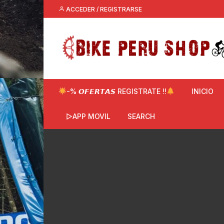
Saltar
ACCEDER / REGISTRARSE
al
contenido
-% 𝙊𝙁𝙀𝙍𝙏𝘼𝙎 REGISTRATE !!
INICIO
▷APP MOVIL
SEARCH