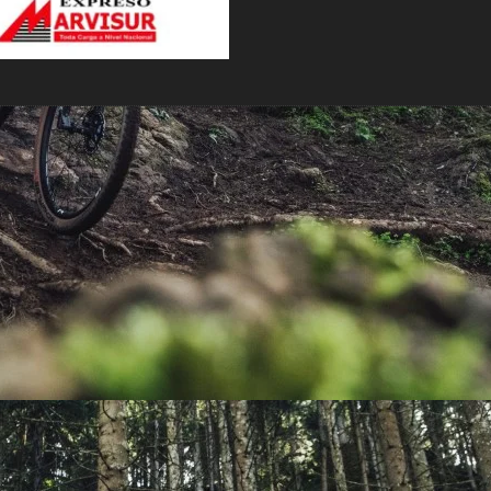
PEDALES
PIÑON
PLATOS
POTENCIA/CODO
RADIOS
ROLDANAS
SHIFTER
SILLINES
TIJA/TUBO DE ASIENTO