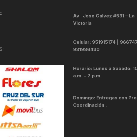
KIT DE TRANSMISIÓN
TORNILLOS
:
Av . Jose Galvez #531 – La
Victoria
LÍQUIDO DE FRENO
VELOCIMETROS
LIQUIDO SELLANTES
Celular: 951915174 | 96674
S:
931986430
LLANTAS
Horario: Lunes a Sábado: 1
LUBRICANTE DE CADENA
a.m. – 7 p.m.
MANILLAR / TIMÓN
Domingo: Entregas con Pre
MASAS
Coordinación .
OTROS
PASTILLAS