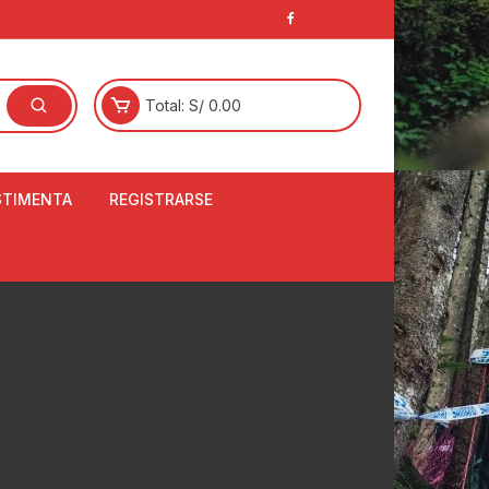
Total:
S/
0.00
STIMENTA
REGISTRARSE
E
LCETINES
BERTORES DE
PATILLAS
ANTAS
NJUNTO DE JERSEY
OM
RTAVIENTOS
LINA
LOTES