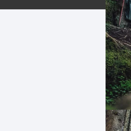
ERNERAS
PATILLAS MTB Y RUTA
NG
L
N
S