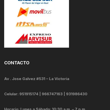
CONTACTO
Av . Jose Galvez #531 – La Victoria
Celular: 951915174 | 966747163 | 931986430
Horario: Lunes a Sábado: 10:30 a.m. – 7 p.m.