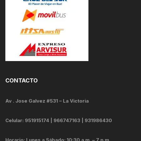
CONTACTO
Av . Jose Galvez #531 – La Victoria
Celular: 951915174 | 966747163 | 931986430
Horario: Lunes a Sábado: 10:30 a.m. – 7 p.m.