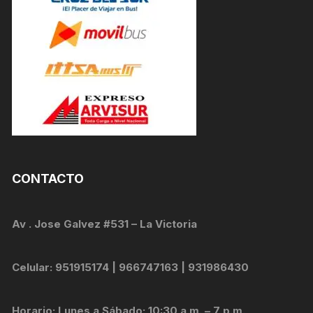
CONTACTO
Av . Jose Galvez #531 – La Victoria
Celular: 951915174 | 966747163 | 931986430
Horario: Lunes a Sábado: 10:30 a.m. – 7 p.m.