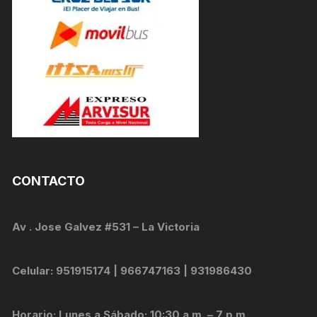
CONTACTO
Av . Jose Galvez #531 – La Victoria
Celular: 951915174 | 966747163 | 931986430
Horario: Lunes a Sábado: 10:30 a.m. – 7 p.m.