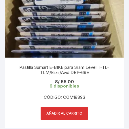
Pastilla Sumart E-BIKE para Sram Level T-TL-
TLM/Elixir/Avid DBP-69E
S/
55.00
6 disponibles
CÓDIGO: COM18893
AÑADIR AL CARRITO