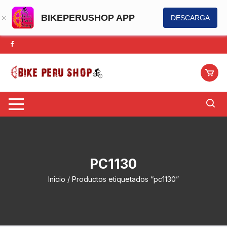
BIKEPERUSHOP APP
DESCARGA
Saltar
al
contenido
PC1130
Inicio
/ Productos etiquetados “pc1130”