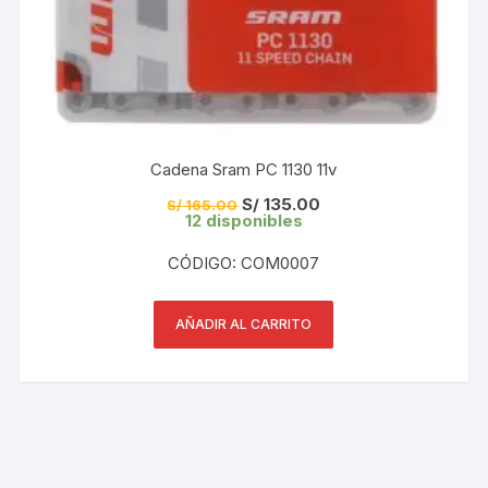
Cadena Sram PC 1130 11v
El
El
S/
135.00
S/
165.00
precio
precio
12 disponibles
original
actual
era:
es:
CÓDIGO: COM0007
S/ 165.00.
S/ 135.00.
AÑADIR AL CARRITO