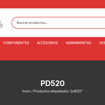
COMPONENTES
ACCESORIOS
HERRAMIENTAS
VE
ACEITE DE SUSPENSIÓN Y
BANDANAS
ALICATE CORTACABL
CA
SHOX
BOTELLAS
BALANZA DIGITAL
CO
ADAPTADOR DE DISCO
ZA
CADENA DE SEGURIDAD
DESMONTABLE DE LL
PD520
AJUSTE DE TIJAS
CO
CASCOS
EXTRACTOR DE BOT
Inicio
/ Productos etiquetados “pd520”
BOTTOM BRACKET
BRACKET
CO
CINTA DE MANILLAR
AROS
EXTRACTOR DE CATA
CU