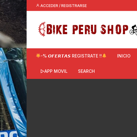
Saltar
ACCEDER / REGISTRARSE
al
contenido
-% 𝙊𝙁𝙀𝙍𝙏𝘼𝙎 REGISTRATE !!
INICIO
▷APP MOVIL
SEARCH