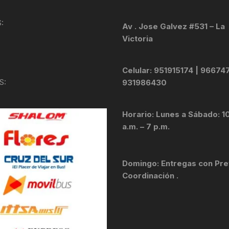
KIT DE TRANSMISIÓN
TORNILLOS
:
Av . Jose Galvez #531 – La
Victoria
LÍQUIDO DE FRENO
VELOCIMETROS
LIQUIDO SELLANTES
Celular: 951915174 | 96674
S:
931986430
LLANTAS
Horario: Lunes a Sábado: 1
LUBRICANTE DE CADENA
a.m. – 7 p.m.
MANILLAR / TIMÓN
Domingo: Entregas con Pre
MASAS
Coordinación .
OTROS
PASTILLAS