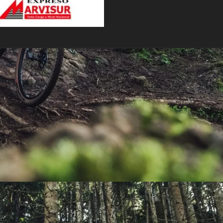
PEDALES
PIÑON
PLATOS
POTENCIA/CODO
RADIOS
ROLDANAS
SHIFTER
SILLINES
TIJA/TUBO DE ASIENTO