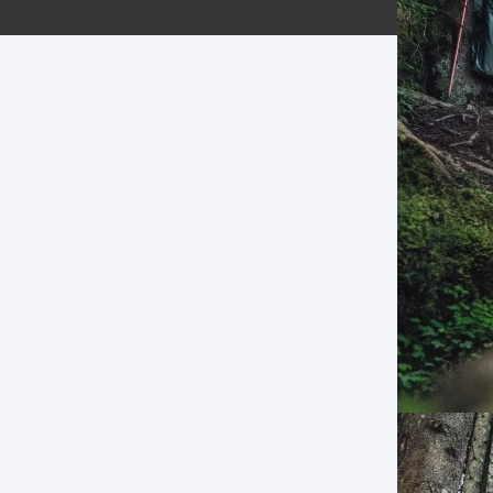
ERNERAS
PATILLAS MTB Y RUTA
NG
L
N
S