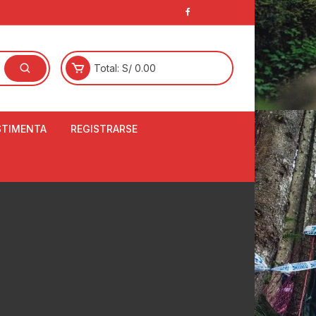
Total:
S/
0.00
STIMENTA
REGISTRARSE
E
LCETINES
BERTORES DE
PATILLAS
ANTAS
NJUNTO DE JERSEY
OM
RTAVIENTOS
LINA
LOTES