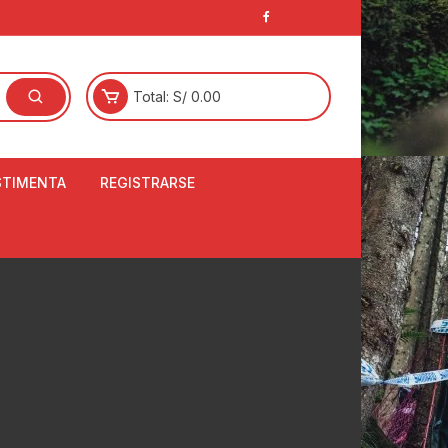
Total:
S/
0.00
STIMENTA
REGISTRARSE
E
LCETINES
BERTORES DE
PATILLAS
ANTAS
NJUNTO DE JERSEY
OM
RTAVIENTOS
LINA
LOTES