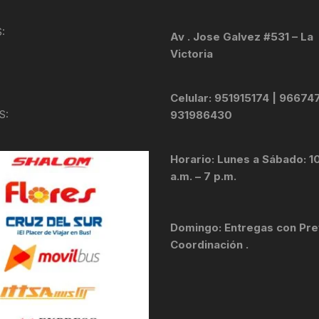
KIT DE TRANSMISIÓN
TORNILLOS
:
Av . Jose Galvez #531 – La
Victoria
LÍQUIDO DE FRENO
VELOCIMETROS
LIQUIDO SELLANTES
Celular: 951915174 | 96674
S:
931986430
LLANTAS
Horario: Lunes a Sábado: 1
LUBRICANTE DE CADENA
a.m. – 7 p.m.
MANILLAR / TIMÓN
Domingo: Entregas con Pre
MASAS
Coordinación .
OTROS
PASTILLAS