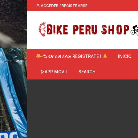
Saltar
ACCEDER / REGISTRARSE
al
contenido
-% 𝙊𝙁𝙀𝙍𝙏𝘼𝙎 REGISTRATE !!
INICIO
▷APP MOVIL
SEARCH