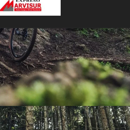
PEDALES
PIÑON
PLATOS
POTENCIA/CODO
RADIOS
ROLDANAS
SHIFTER
SILLINES
TIJA/TUBO DE ASIENTO