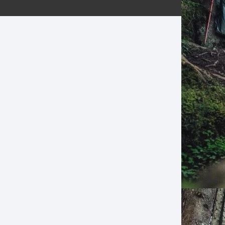
ERNERAS
PATILLAS MTB Y RUTA
NG
L
N
S