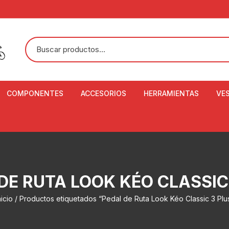
COMPONENTES
ACCESORIOS
HERRAMIENTAS
VE
ACEITE DE SUSPENSIÓN Y
BANDANAS
ALICATE CORTACABL
CA
SHOX
BOTELLAS
BALANZA DIGITAL
CO
ADAPTADOR DE DISCO
ZA
CADENA DE SEGURIDAD
DESMONTABLE DE LL
DE RUTA LOOK KÉO CLASSIC
AJUSTE DE TIJAS
CO
CASCOS
EXTRACTOR DE BOT
nicio
/ Productos etiquetados “Pedal de Ruta Look Kéo Classic 3 Plu
BOTTOM BRACKET
BRACKET
CO
CINTA DE MANILLAR
AROS
EXTRACTOR DE CATA
CU