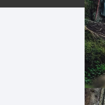
ERNERAS
PATILLAS MTB Y RUTA
NG
L
N
S