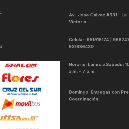
KIT DE TRANSMISIÓN
TORNILLOS
:
Av . Jose Galvez #531 – La
Victoria
LÍQUIDO DE FRENO
VELOCIMETROS
LIQUIDO SELLANTES
Celular: 951915174 | 96674
S:
931986430
LLANTAS
Horario: Lunes a Sábado: 1
LUBRICANTE DE CADENA
a.m. – 7 p.m.
MANILLAR / TIMÓN
Domingo: Entregas con Pre
MASAS
Coordinación .
OTROS
PASTILLAS