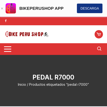
BIKEPERUSHOP APP
DESCARGA
Saltar
al
contenido
PEDAL R7000
Inicio
/ Productos etiquetados “pedal r7000”