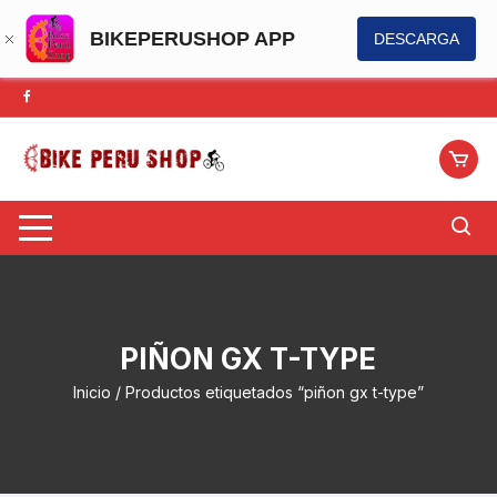
BIKEPERUSHOP APP
DESCARGA
Saltar
al
contenido
PIÑON GX T-TYPE
Inicio
/ Productos etiquetados “piñon gx t-type”